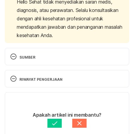
Hello Sehat tidak menyediakan saran medis,
diagnosis, atau perawatan. Selalu konsultasikan
dengan ahli kesehatan profesional untuk
mendapatkan jawaban dan penanganan masalah
kesehatan Anda.
SUMBER
Men’s sperm quality decreases at age 35.
RIWAYAT PENGERJAAN
https://www.newscientist.com/article/mg21929275
-500-mens-sperm-quality-decreases-at-age-35/. 
Versi Terbaru
Accessed 05/05/2017.
09/11/2020
Fertility and the Aging Male.
Ditulis oleh 
Yuliati Iswandiari
Apakah artikel ini membantu?
Ditinjau secara medis oleh
dr. Tania Savitri
https://www.ncbi.nlm.nih.gov/pmc/articles/PMC325
Diperbarui oleh: 
Lika Aprilia Samiadi
3726/. Accessed 05/05/2017.