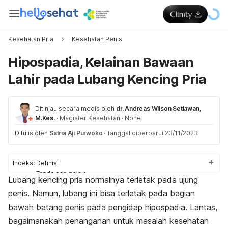
Kesehatan Pria
Kesehatan Penis
Hipospadia, Kelainan Bawaan
Lahir pada Lubang Kencing Pria
Ditinjau secara medis oleh
dr. Andreas Wilson Setiawan,
M.Kes.
·
Magister Kesehatan
·
None
Ditulis oleh
Satria Aji Purwoko
·
Tanggal diperbarui 23/11/2023
Indeks:
Definisi
Tanda dan gejala
Lubang kencing pria normalnya terletak pada ujung
Penyebab
penis. Namun, lubang ini bisa terletak pada bagian
Faktor risiko
Komplikasi
bawah batang penis pada pengidap hipospadia. Lantas,
Diagnosis
bagaimanakah penanganan untuk masalah kesehatan
Pengobatan