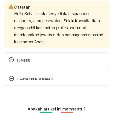
Catatan
Hello Sehat tidak menyediakan saran medis,
diagnosis, atau perawatan. Selalu konsultasikan
dengan ahli kesehatan profesional untuk
mendapatkan jawaban dan penanganan masalah
kesehatan Anda.
SUMBER
Facts about Hypospadias.
 (2023). Centers for 
Disease Control and Prevention. Retrieved 
RIWAYAT PENGERJAAN
November 20, 2023, from 
https://www.cdc.gov/ncbddd/birthdefects/hyposp
Versi Terbaru
adias.html
23/11/2023
Hypospadias. 
(2022). Urology Care Foundation. 
Ditulis oleh 
Satria Aji Purwoko
Apakah artikel ini membantu?
Retrieved November 20, 2023, from 
Ditinjau secara medis oleh
dr. Andreas Wilson 