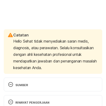
Catatan
Hello Sehat tidak menyediakan saran medis,
diagnosis, atau perawatan. Selalu konsultasikan
dengan ahli kesehatan profesional untuk
mendapatkan jawaban dan penanganan masalah
kesehatan Anda.
SUMBER
A Cheap and Easy Way to Treat Insomnia (and 
Beat Stress): Meditation. Retrieved 28 October 
RIWAYAT PENGERJAAN
2019, from 