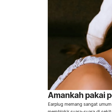
Amankah pakai pe
Earplug
memang sangat umum da
memblokir suara-suara di seki