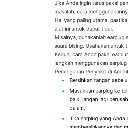
Jika Anda ingin terus pakai pe
masalah, cara menggunakannya
Hal yang paling utama, past
alat ini untuk dapat tidur.
Misalnya, gunakanlah
earplug
suara bising. Usahakan untuk
Kedua, cara Anda pakai
earplu
langkah menggunakan
earplug
Pencegahan Penyakit di Amerika
Bersihkan tangan sebe
Masukkan
earplug
ke tel
baik, jangan lagi beru
dalam.
Jika
earplug
yang Anda g
membersihkannya dan me