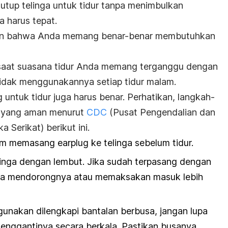
nutup telinga untuk tidur tanpa menimbulkan
 harus tepat.
ikan bahwa Anda memang benar-benar membutuhkan
saat suasana tidur Anda memang terganggu dengan
 tidak menggunakannya
setiap tidur malam.
g
untuk tidur juga harus benar. Perhatikan, langkah-
yang aman menurut
CDC
(Pusat Pengendalian dan
 Serikat) berikut ini.
lum memasang
earplug
ke telinga sebelum tidur.
inga dengan lembut. Jika sudah terpasang dengan
saha mendorongnya atau memaksakan masuk lebih
unakan dilengkapi bantalan berbusa, jangan lupa
nggantinya secara berkala. Pastikan busanya