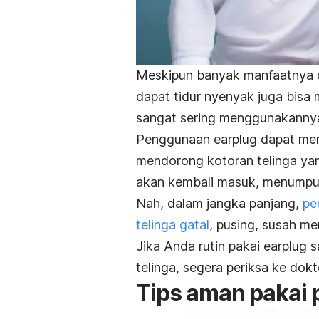
Meskipun banyak manfaatnya da
dapat tidur nyenyak juga bisa
sangat sering menggunakannya
Penggunaan
earplug
dapat men
mendorong kotoran telinga yan
akan kembali masuk, menumpu
Nah, dalam jangka panjang,
pe
telinga gatal
, pusing, susah m
Jika Anda rutin pakai
earplug
s
telinga, segera periksa ke dokt
Tips aman pakai p