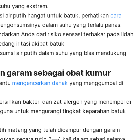
uhu yang ekstrem.
si
air putih hangat untuk batuk
, perhatikan
cara
mengonsumsinya dalam suhu yang terlalu panas.
ndarkan Anda dari risiko sensasi terbakar pada lidah
ang iritasi akibat batuk.
sumsi air putih dalam suhu yang bisa mendukung
n garam sebagai obat kumur
bantu
mengencerkan dahak
yang menggumpal di
ersihkan bakteri dan zat alergen yang menempel di
erguna untuk mengurangi tingkat keparahan batuk
tih matang yang telah dicampur dengan garam
kukan secara rutin 3—4 kali dalam sehari selama