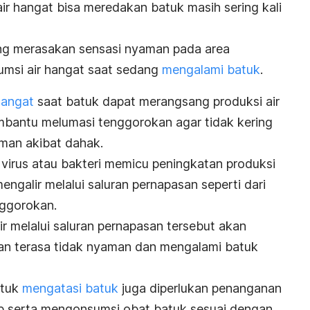
r hangat bisa meredakan batuk masih sering kali
ang merasakan sensasi nyaman pada area
msi air hangat saat sedang
mengalami batuk
.
hangat
saat batuk dapat merangsang produksi air
embantu melumasi tenggorokan agar tidak kering
man akibat dahak.
 virus atau bakteri memicu peningkatan produksi
engalir melalui saluran pernapasan seperti dari
nggorokan.
r melalui saluran pernapasan tersebut akan
n terasa tidak nyaman
dan mengalami batuk
ntuk
mengatasi batuk
juga diperlukan penanganan
kup serta mengonsumsi
obat batuk
sesuai dengan