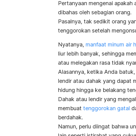
Pertanyaan mengenai apakah ai
dibahas oleh sebagian orang.
Pasalnya, tak sedikit orang y
tenggorokan setelah mengonsu
Nyatanya,
manfaat minum air 
liur lebih banyak, sehingga m
atau melegakan rasa tidak nya
Alasannya, ketika Anda batuk,
lendir atau dahak yang dapat m
hidung hingga ke belakang te
Dahak atau lendir yang mengali
membuat
tenggorokan gatal
da
berdahak.
Namun, perlu diingat bahwa u
lain seperti istirahat yang cu