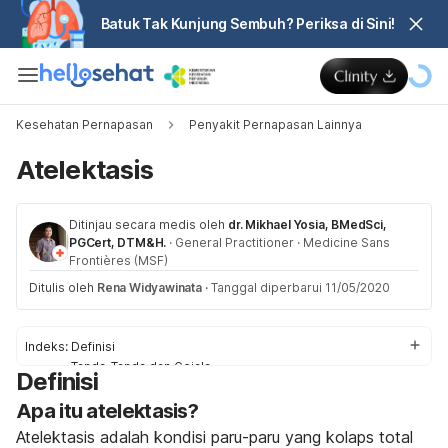
Batuk Tak Kunjung Sembuh? Periksa di Sini!
Kesehatan Pernapasan
Penyakit Pernapasan Lainnya
Atelektasis
Ditinjau secara medis oleh
dr. Mikhael Yosia, BMedSci,
PGCert, DTM&H.
·
General Practitioner
·
Medicine Sans
Frontières (MSF)
Ditulis oleh
Rena Widyawinata
·
Tanggal diperbarui 11/05/2020
Indeks:
Definisi
Tanda-Tanda dan Gejala
Definisi
Penyebab
Apa itu atelektasis?
Faktor Pemicu
Diagnosis dan Pengobatan
Atelektasis adalah kondisi paru-paru yang kolaps total
Pencegahan