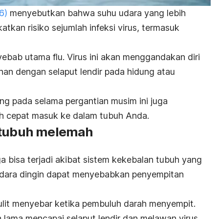
6)
menyebutkan bahwa suhu udara yang lebih
atkan risiko sejumlah infeksi virus, termasuk
yebab utama flu
. Virus ini akan menggandakan diri
han dengan selaput lendir pada hidung atau
ring pada selama pergantian musim ini juga
ih cepat masuk ke dalam tubuh Anda.
n tubuh melemah
a bisa terjadi akibat
sistem kekebalan tubuh
yang
 udara dingin dapat menyebabkan penyempitan
ulit menyebar ketika pembuluh darah menyempit.
ih lama mencapai selaput lendir dan melawan
virus