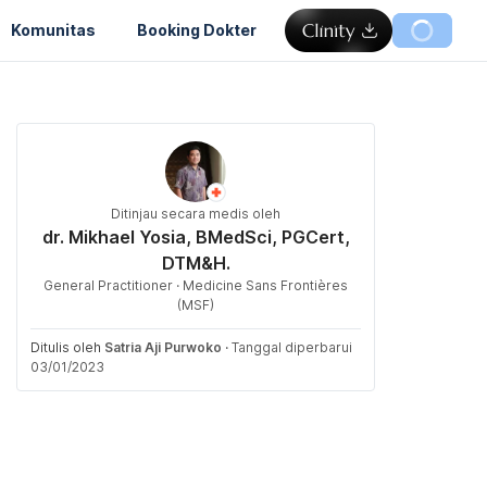
Komunitas
Booking Dokter
Ditinjau secara medis oleh
dr. Mikhael Yosia, BMedSci, PGCert,
DTM&H.
General Practitioner · Medicine Sans Frontières
(MSF)
Ditulis oleh
Satria Aji Purwoko
·
Tanggal diperbarui
03/01/2023