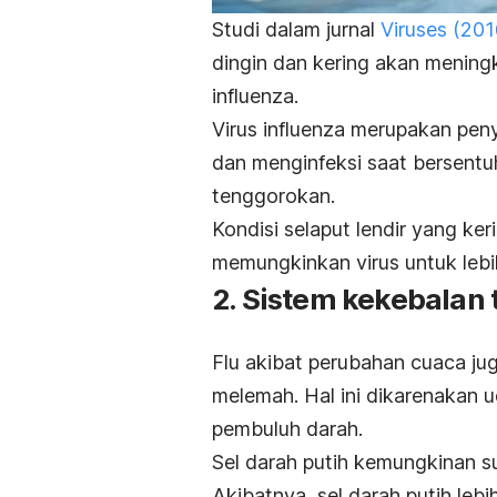
Studi dalam jurnal
Viruses
(201
dingin dan kering akan meningk
influenza.
Virus influenza merupakan
pen
dan menginfeksi saat bersentu
tenggorokan.
Kondisi selaput lendir yang ke
memungkinkan virus untuk leb
2. Sistem kekebala
Flu akibat perubahan cuaca jug
melemah. Hal ini dikarenakan
pembuluh darah.
Sel darah putih kemungkinan s
Akibatnya, sel darah putih leb