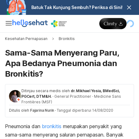
Batuk Tak Kunjung Sembuh? Periksa di Sini!
Kesehatan Pernapasan
Bronkitis
Sama-Sama Menyerang Paru,
Apa Bedanya Pneumonia dan
Bronkitis?
Ditinjau secara medis oleh
dr. Mikhael Yosia, BMedSci,
PGCert, DTM&H.
·
General Practitioner
·
Medicine Sans
Frontières (MSF)
Ditulis oleh
Fajarina Nurin
·
Tanggal diperbarui 14/08/2020
Pneumonia dan
bronkitis
merupakan penyakit yang
sama-sama menyerang saluran pernapasan. Banyak