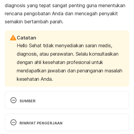
diagnosis yang tepat sangat penting guna menentukan
rencana pengobatan Anda dan mencegah penyakit
semakin bertambah parah.
Catatan
Hello Sehat tidak menyediakan saran medis,
diagnosis, atau perawatan. Selalu konsultasikan
dengan ahli kesehatan profesional untuk
mendapatkan jawaban dan penanganan masalah
kesehatan Anda.
SUMBER
Feeling Lousy? How to Tell If It’s Bronchitis or 
Pneumonia (Infographic). (2019). Retrieved 25 June 
RIWAYAT PENGERJAAN
2020, from 
https://health.clevelandclinic.org/feeling-lousy-tell-
Versi Terbaru