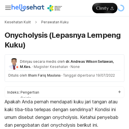
Kesehatan Kulit
Perawatan Kuku
Onycholysis (Lepasnya Lempeng
Kuku)
Ditinjau secara medis oleh
dr. Andreas Wilson Setiawan,
M.Kes.
·
Magister Kesehatan
·
None
Ditulis oleh
Ilham Fariq Maulana
·
Tanggal diperbarui 19/07/2022
Indeks:
Pengertian
Gejala
Apakah Anda pernah mendapati kuku jari tangan atau
Penyebab
kaki tiba-tiba terlepas dengan sendirinya? Kondisi ini
Diagnosis
Pengobatan
umum disebut dengan
onycholysis
. Ketahui penyebab
Pencegahan
dan pengobatan dari
onycholysis
berikut ini.