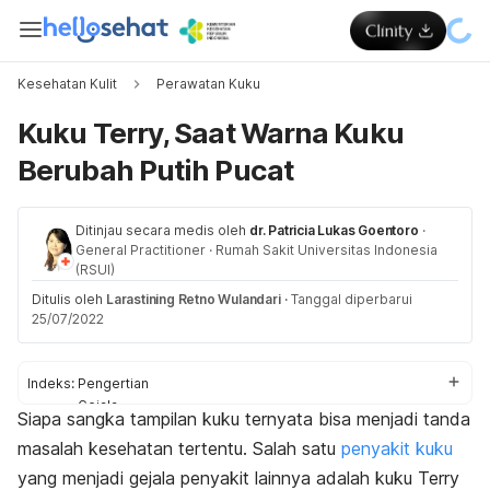
Kesehatan Kulit
Perawatan Kuku
Kuku Terry, Saat Warna Kuku
Berubah Putih Pucat
Ditinjau secara medis oleh
dr. Patricia Lukas Goentoro
·
General Practitioner
·
Rumah Sakit Universitas Indonesia
(RSUI)
Ditulis oleh
Larastining Retno Wulandari
·
Tanggal diperbarui
25/07/2022
Indeks:
Pengertian
Gejala
Siapa sangka tampilan kuku ternyata bisa menjadi tanda
Penyebab dan faktor risiko
masalah kesehatan tertentu. Salah satu
penyakit kuku
Diagnosis
Pengobatan
yang menjadi gejala penyakit lainnya adalah kuku Terry