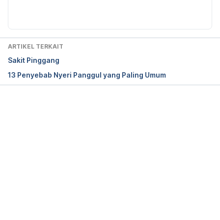
Itchy Skin. 
https://www.nhs.uk/conditions/itchy-
skin/
. Accessed 10/9/2018.
ARTIKEL TERKAIT
Sakit Pinggang
13 Penyebab Nyeri Panggul yang Paling Umum
Memuat...