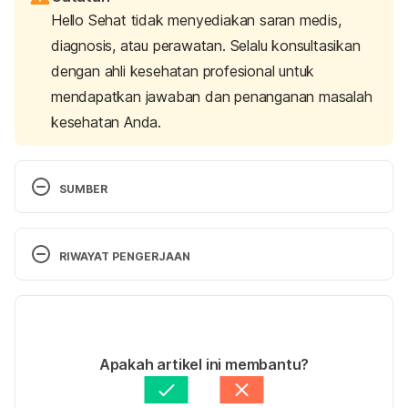
Hello Sehat tidak menyediakan saran medis,
diagnosis, atau perawatan. Selalu konsultasikan
dengan ahli kesehatan profesional untuk
mendapatkan jawaban dan penanganan masalah
kesehatan Anda.
SUMBER
What Causes Itchy Hips, and How Do I Treat 
Them? 
https://www.healthline.com/health/itchy-
RIWAYAT PENGERJAAN
hips
. Accessed 10/9/2018.
Versi Terbaru
Causes of Itching Without Rash. 
https://www.livestrong.com/article/263432-
20/04/2020
causes-of-itching-without-rash/
. Accessed 
Ditulis oleh 
Adelia Marista Safitri
Apakah artikel ini membantu?
10/9/2018.
Ditinjau secara medis oleh
dr. Yusra Firdaus
Diperbarui oleh: 
Desya Nur Fitriyani