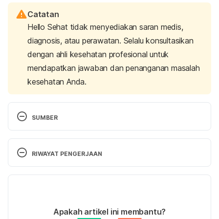
Catatan
Hello Sehat tidak menyediakan saran medis,
diagnosis, atau perawatan. Selalu konsultasikan
dengan ahli kesehatan profesional untuk
mendapatkan jawaban dan penanganan masalah
kesehatan Anda.
SUMBER
7 Early Signs of Multiple Sclerosis You Should Know 
About. 
RIWAYAT PENGERJAAN
https://www.womenshealthmag.com/health/7-
early-signs-of-ms-to-know-about?
Versi Terbaru
internal_recirc=outbrain_lrr
. Accessed 15/1/2018.
28/10/2021
16 Early Symptoms of Multiple Sclerosis. 
Ditulis oleh 
Adelia Marista Safitri
Apakah artikel ini membantu?
https://www.healthline.com/health/multiple-
Ditinjau secara medis oleh
dr. Yusra Firdaus