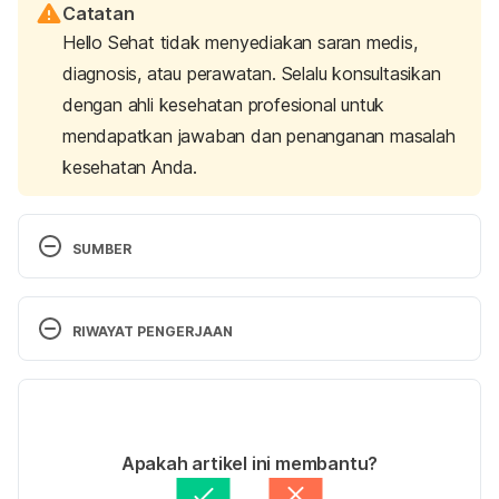
Catatan
Hello Sehat tidak menyediakan saran medis,
diagnosis, atau perawatan. Selalu konsultasikan
dengan ahli kesehatan profesional untuk
mendapatkan jawaban dan penanganan masalah
kesehatan Anda.
SUMBER
Corns: What can you do if you have a corn?
. 
(2006). Cologne, Germany: Institute for Quality and 
RIWAYAT PENGERJAAN
Efficiency in Health Care (IQWiG).
Versi Terbaru
Arosi, I., Hiner, G., & Rajbhandari, S. (2016). 
Pathogenesis and Treatment of Callus in the 
20/10/2022
Diabetic Foot. 
Current diabetes reviews
, 12(3), 
Ditulis oleh 
Ilham Fariq Maulana
Apakah artikel ini membantu?
179–183. 
Ditinjau secara medis oleh
dr. Patricia Lukas 