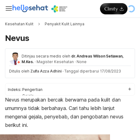
Kesehatan Kulit
Penyakit Kulit Lainnya
Nevus
Ditinjau secara medis oleh
dr. Andreas Wilson Setiawan,
M.Kes.
·
Magister Kesehatan
·
None
Ditulis oleh
Zulfa Azza Adhini
·
Tanggal diperbarui 17/08/2023
Indeks:
Pengertian
Gejala
Nevus
merupakan bercak berwarna pada kulit dan
Penyebab
umumnya tidak berbahaya. Cari tahu lebih lanjut
Faktor risiko
Komplikasi
mengenai gejala, penyebab, dan pengobatan nevus
Diagnosis
berikut ini.
Pengobatan
Pencegahan