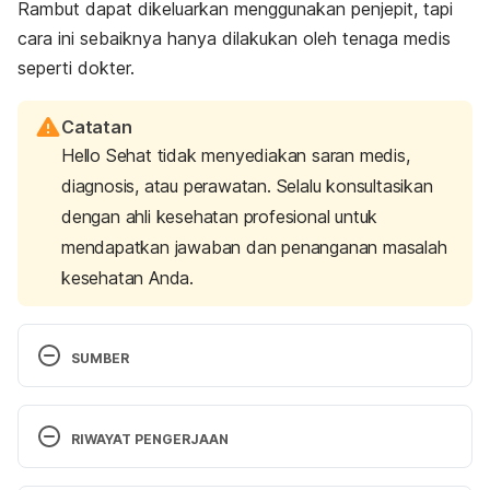
Rambut dapat dikeluarkan menggunakan penjepit, tapi
cara ini sebaiknya hanya dilakukan oleh tenaga medis
seperti dokter.
Catatan
Hello Sehat tidak menyediakan saran medis,
diagnosis, atau perawatan. Selalu konsultasikan
dengan ahli kesehatan profesional untuk
mendapatkan jawaban dan penanganan masalah
kesehatan Anda.
SUMBER
What you need to know about acne. 
https://www.medicalnewstoday.com/articles/10714
RIWAYAT PENGERJAAN
6.php
 Diakses pada 2 Agustus 2019.
Versi Terbaru