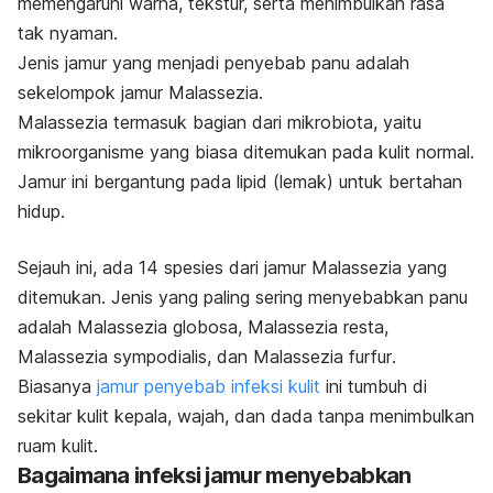
memengaruhi warna, tekstur, serta menimbulkan rasa
tak nyaman.
Jenis jamur yang menjadi penyebab panu adalah
sekelompok jamur
Malassezia
.
Malassezia
termasuk bagian dari mikrobiota, yaitu
mikroorganisme yang biasa ditemukan pada kulit normal.
Jamur ini bergantung pada lipid (lemak) untuk bertahan
hidup.
Sejauh ini, ada 14 spesies dari jamur
Malassezia
yang
ditemukan. Jenis yang paling sering menyebabkan panu
adalah
Malassezia globosa, Malassezia resta,
Malassezia sympodialis
, dan
Malassezia furfur
.
Biasanya
jamur penyebab infeksi kulit
ini tumbuh di
sekitar kulit kepala, wajah, dan dada tanpa menimbulkan
ruam kulit.
Bagaimana infeksi jamur menyebabkan