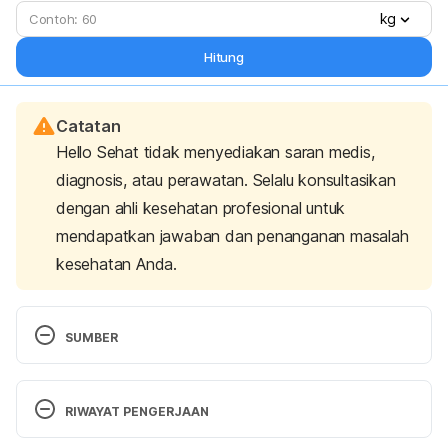
kg
Hitung
Catatan
Hello Sehat tidak menyediakan saran medis,
diagnosis, atau perawatan. Selalu konsultasikan
dengan ahli kesehatan profesional untuk
mendapatkan jawaban dan penanganan masalah
kesehatan Anda.
SUMBER
Indigestion and heartburn in pregnancy. (2020). 
National Health Services UK. Retrieved 3 June 
RIWAYAT PENGERJAAN
2021, from 
https://www.nhs.uk/pregnancy/related-
conditions/common-symptoms/indigestion-and-
Versi Terbaru