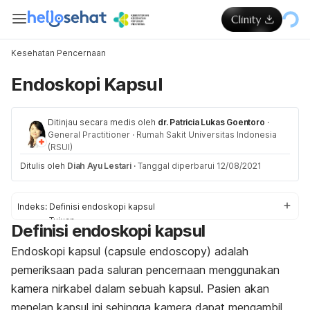
Kesehatan Pencernaan
Endoskopi Kapsul
Ditinjau secara medis oleh
dr. Patricia Lukas Goentoro
·
General Practitioner
·
Rumah Sakit Universitas Indonesia
(RSUI)
Ditulis oleh
Diah Ayu Lestari
·
Tanggal diperbarui 12/08/2021
Indeks:
Definisi endoskopi kapsul
Tujuan
Definisi endoskopi kapsul
Risiko efek samping
Prosedur endoskopi kapsul
Endoskopi kapsul (
capsule endoscopy
) adalah
Penjelasan hasil
pemeriksaan pada saluran pencernaan menggunakan
kamera nirkabel dalam sebuah kapsul. Pasien akan
menelan kapsul ini sehingga kamera dapat mengambil