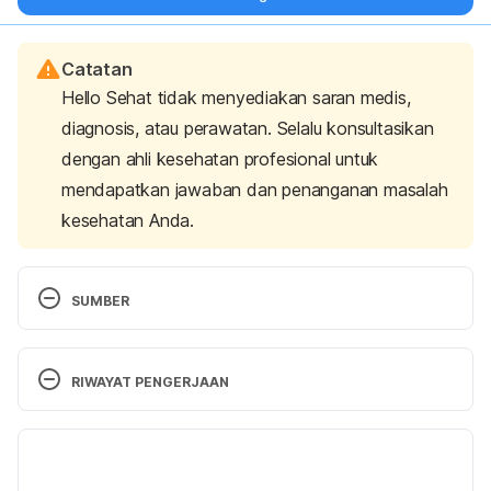
Catatan
Hello Sehat tidak menyediakan saran medis,
diagnosis, atau perawatan. Selalu konsultasikan
dengan ahli kesehatan profesional untuk
mendapatkan jawaban dan penanganan masalah
kesehatan Anda.
SUMBER
Colonoscopy preparation: what you should do in 
advance 
RIWAYAT PENGERJAAN
https://www.healthline.com/health/digestive-
health/colonoscopy-preparation#1
 accessed May 
Versi Terbaru
20, 2019 
12/08/2020