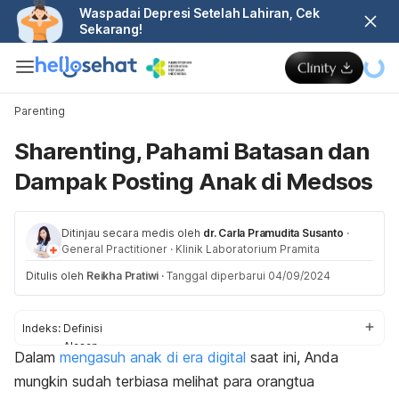
Waspadai Depresi Setelah Lahiran, Cek
Sekarang!
Parenting
Sharenting, Pahami Batasan dan
Dampak Posting Anak di Medsos
Ditinjau secara medis oleh
dr. Carla Pramudita Susanto
·
General Practitioner
·
Klinik Laboratorium Pramita
Ditulis oleh
Reikha Pratiwi
·
Tanggal diperbarui 04/09/2024
Indeks:
Definisi
Alasan
Dalam
mengasuh anak di era digital
saat ini, Anda
Batasan
mungkin sudah terbiasa melihat para orangtua
Dampak