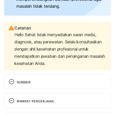
masalah tidak terulang.
Catatan
Hello Sehat tidak menyediakan saran medis,
diagnosis, atau perawatan. Selalu konsultasikan
dengan ahli kesehatan profesional untuk
mendapatkan jawaban dan penanganan masalah
kesehatan Anda.
SUMBER
Running Away (for Kids) – Nemours KidsHealth. 
(2018). Retrieved July 30, 2025, from 
RIWAYAT PENGERJAAN
https://kidshealth.org/en/kids/running-away.html
Versi Terbaru