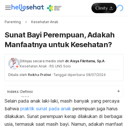
Parenting
Kesehatan Anak
Sunat Bayi Perempuan, Adakah
Manfaatnya untuk Kesehatan?
Ditinjau secara medis oleh
dr. Aisya Fikritama, Sp.A
·
Kesehatan Anak
·
RS UNS Solo
Ditulis oleh
Reikha Pratiwi
·
Tanggal diperbarui 08/07/2024
Indeks:
Definisi
Jenis
Selain pada anak laki-laki, masih banyak yang percaya
Bahaya
bahwa
praktik sunat pada anak
perempuan juga harus
Perbedaan
dilakukan. Sunat perempuan kerap dilakukan di berbagai
usia, termasuk saat masih bayi. Namun, adakah manfaat