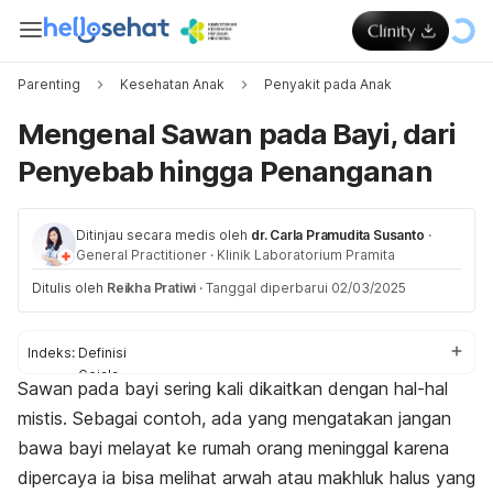
Parenting
Kesehatan Anak
Penyakit pada Anak
Mengenal Sawan pada Bayi, dari
Penyebab hingga Penanganan
Ditinjau secara medis oleh
dr. Carla Pramudita Susanto
·
General Practitioner
·
Klinik Laboratorium Pramita
Ditulis oleh
Reikha Pratiwi
·
Tanggal diperbarui 02/03/2025
Indeks:
Definisi
Gejala
Sawan pada bayi sering kali dikaitkan dengan hal-hal
Penyebab
mistis.
Sebagai contoh, ada yang mengatakan jangan
Pengobatan
bawa bayi melayat ke rumah orang meninggal karena
dipercaya ia bisa melihat arwah atau makhluk halus yang