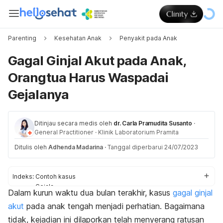
Parenting
Kesehatan Anak
Penyakit pada Anak
Gagal Ginjal Akut pada Anak,
Orangtua Harus Waspadai
Gejalanya
Ditinjau secara medis oleh
dr. Carla Pramudita Susanto
·
General Practitioner
·
Klinik Laboratorium Pramita
Ditulis oleh
Adhenda Madarina
·
Tanggal diperbarui 24/07/2023
Indeks:
Contoh kasus
Gejala
Dalam kurun waktu dua bulan terakhir, kasus
gagal ginjal
Penyebab
akut
pada anak tengah menjadi perhatian. Bagaimana
Penanganan
Pencegahan
tidak, kejadian ini dilaporkan telah menyerang ratusan