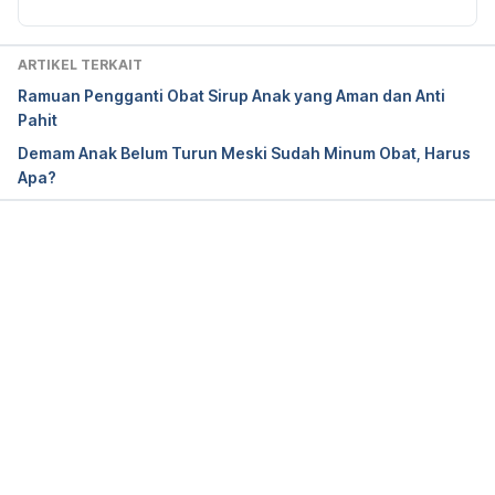
Pada Anak
. Sehat Negeriku. Retrieved 21 October 
2022, from 
https://sehatnegeriku.kemkes.go.id/baca/umum/202
ARTIKEL TERKAIT
21019/0841300/kemenkes-ambil-kebijakan-
Ramuan Pengganti Obat Sirup Anak yang Aman dan Anti
antisipatif-untuk-cegah-gangguan-ginjal-pada-
Pahit
anak/
Demam Anak Belum Turun Meski Sudah Minum Obat, Harus
Apa?
Rokom. (2022, October 19). 
Kemenkes : Tidak ada 
Kaitan Gagal Ginjal Akut Pada Anak Dengan 
COVID-19
. Sehat Negeriku. Retrieved 21 October 
2022, from 
Memuat...
https://sehatnegeriku.kemkes.go.id/baca/umum/202
21018/4241298/kemenkes-tidak-ada-kaitan-gagal-
ginjal-akut-pada-anak-dengan-covid-19/
Youtube IDAI TV. Gangguan Ginjal Misterius pada 
Anak. Retrieved 21 October 2022, from 
https://youtu.be/vw4vS9ez7sc.