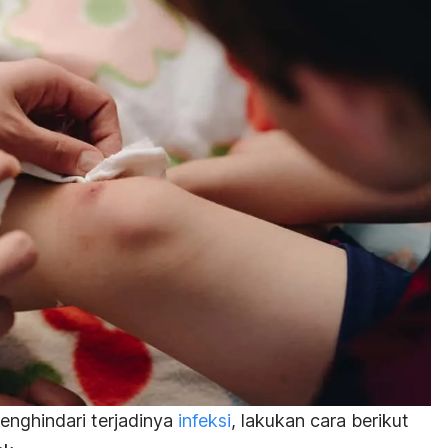
enghindari terjadinya
infeksi
, lakukan cara berikut