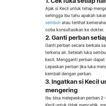
1. Cek luka setiap har
Ajak si Kecil untuk tetap men
sehingga ibu tahu apakah lukan
sembuh
atau terlihat kemerah
coba konsultasikan ke dokter.
2. Ganti perban setia
Ganti perban secara berkala sa
terkena air. Setelah luka semb
kecil. Mengganti perban dapat
Lepaskan perban jika luka menge
kembali dengan perban.
3. Ingatkan si Kecil
mengering
Ibu bisa melepaskan perban 2-3 
Kecil untuk tidak mencabik, m