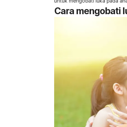
untuk mengobati luka pada an
Cara mengobati l