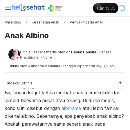
Parenting
Kesehatan Anak
Penyakit pada Anak
Anak Albino
Ditinjau secara medis oleh
dr. Damar Upahita
·
General
Practitioner
·
None
Ditulis oleh
Adhenda Madarina
·
Tanggal diperbarui 05/01/2023
Indeks:
Definisi
Ciri-Ciri
Bu, jangan kaget ketika melihat anak memiliki kulit dan
Penyebab
rambut berwarna pucat atau terang. Di dunia medis,
Perawatan
Ragam fakta
kondisi ini disebut dengan
albinisme
atau lebih familiar
dikenal albino. Sebenarnya, apa penyebab anak albino?
Apakah perawatannya sama seperti anak pada