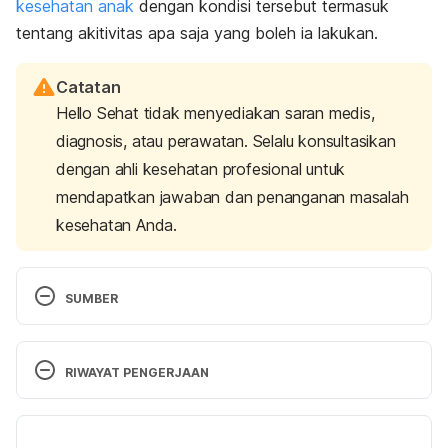
kesehatan anak
dengan kondisi tersebut termasuk
tentang akitivitas apa saja yang boleh ia lakukan.
Catatan
Hello Sehat tidak menyediakan saran medis,
diagnosis, atau perawatan. Selalu konsultasikan
dengan ahli kesehatan profesional untuk
mendapatkan jawaban dan penanganan masalah
kesehatan Anda.
SUMBER
Arrhythmia (Abnormal Heartbeat) (for Parents) – 
Nemours KidsHealth. (2021). Retrieved 30 October 
RIWAYAT PENGERJAAN
2023, from 
https://kidshealth.org/en/parents/arrhythmias.html
Versi Terbaru