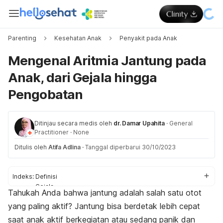
Parenting
Kesehatan Anak
Penyakit pada Anak
Mengenal Aritmia Jantung pada
Anak, dari Gejala hingga
Pengobatan
Ditinjau secara medis oleh
dr. Damar Upahita
·
General
Practitioner
·
None
Ditulis oleh
Atifa Adlina
·
Tanggal diperbarui 30/10/2023
Indeks:
Definisi
Gejala
Tahukah Anda bahwa jantung adalah salah satu otot
Penyebab
yang paling aktif? Jantung bisa berdetak lebih cepat
Komplikasi
Diagnosis
saat anak aktif berkegiatan atau sedang panik dan