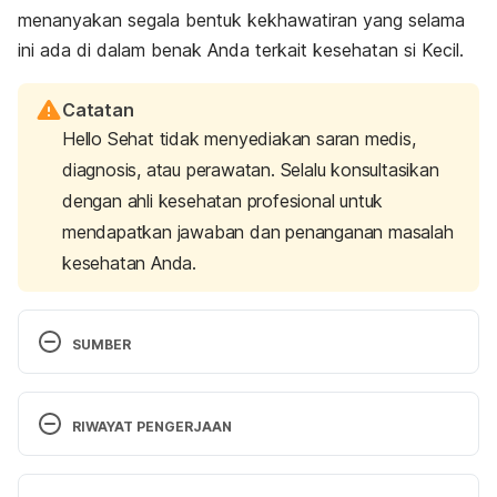
menanyakan segala bentuk kekhawatiran yang selama
ini ada di dalam benak Anda terkait kesehatan si Kecil.
Catatan
Hello Sehat tidak menyediakan saran medis,
diagnosis, atau perawatan. Selalu konsultasikan
dengan ahli kesehatan profesional untuk
mendapatkan jawaban dan penanganan masalah
kesehatan Anda.
SUMBER
What do paediatricians do?
 (2021, January 15). 
Trusted Health Advice | healthdirect. Retrieved 19 
RIWAYAT PENGERJAAN
October 2022, from 
https://www.healthdirect.gov.au/what-do-
Versi Terbaru
paediatricians-do