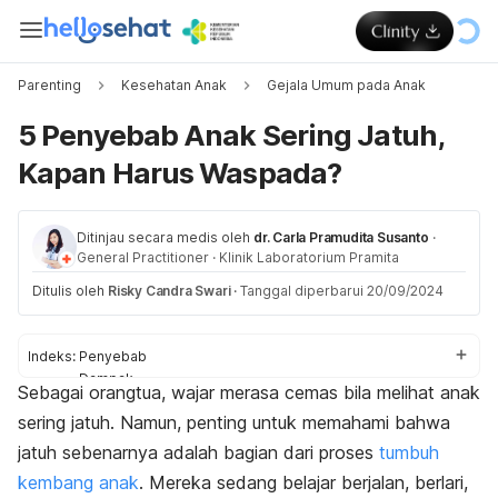
Parenting
Kesehatan Anak
Gejala Umum pada Anak
5 Penyebab Anak Sering Jatuh,
Kapan Harus Waspada?
Ditinjau secara medis oleh
dr. Carla Pramudita Susanto
·
General Practitioner
·
Klinik Laboratorium Pramita
Ditulis oleh
Risky Candra Swari
·
Tanggal diperbarui 20/09/2024
Indeks:
Penyebab
Dampak
Sebagai orangtua, wajar merasa cemas bila melihat anak
Kapan ke dokter?
sering jatuh. Namun, penting untuk memahami bahwa
jatuh sebenarnya adalah bagian dari proses
tumbuh
kembang anak
. Mereka sedang belajar berjalan, berlari,