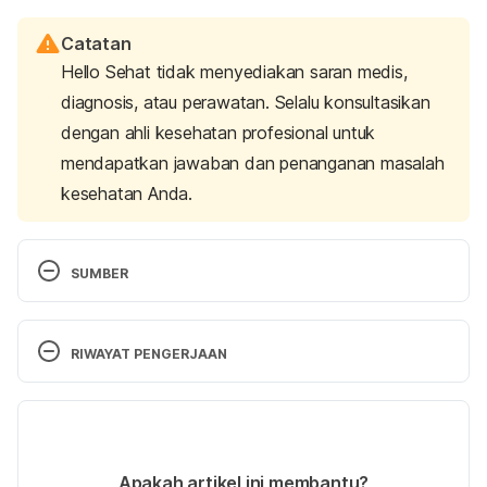
Catatan
Hello Sehat tidak menyediakan saran medis,
diagnosis, atau perawatan. Selalu konsultasikan
dengan ahli kesehatan profesional untuk
mendapatkan jawaban dan penanganan masalah
kesehatan Anda.
SUMBER
Heat rash. (n.d.). Retrieved 23 April 2024, from 
https://www.mayoclinic.org/diseases-
RIWAYAT PENGERJAAN
conditions/heat-rash/symptoms-causes/syc-
20373276
Versi Terbaru
Heat rash. (2024). Retrieved 23 April 2024, from 
19/08/2024
https://www.healthdirect.gov.au/heat-rash
Ditulis oleh 
Putri Ica Widia Sari
Apakah artikel ini membantu?