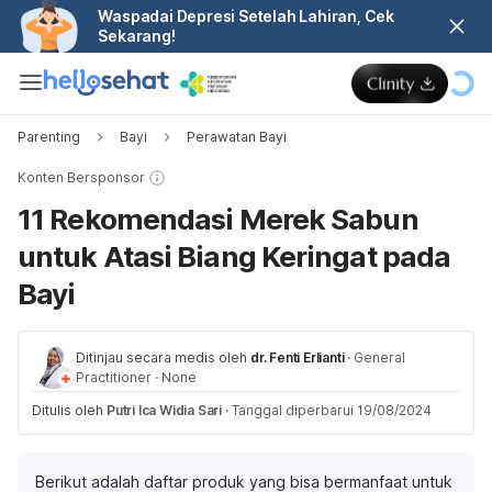
Waspadai Depresi Setelah Lahiran, Cek
Sekarang!
Parenting
Bayi
Perawatan Bayi
Konten Bersponsor
11 Rekomendasi Merek Sabun
untuk Atasi Biang Keringat pada
Bayi
Ditinjau secara medis oleh
dr. Fenti Erlianti
·
General
Practitioner
·
None
Ditulis oleh
Putri Ica Widia Sari
·
Tanggal diperbarui 19/08/2024
Berikut adalah daftar produk yang bisa bermanfaat untuk