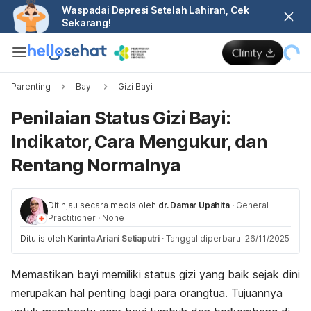
Waspadai Depresi Setelah Lahiran, Cek
Sekarang!
Parenting
Bayi
Gizi Bayi
Penilaian Status Gizi Bayi:
Indikator, Cara Mengukur, dan
Rentang Normalnya
Ditinjau secara medis oleh
dr. Damar Upahita
·
General
Practitioner
·
None
Ditulis oleh
Karinta Ariani Setiaputri
·
Tanggal diperbarui 26/11/2025
Memastikan bayi memiliki status gizi yang baik sejak dini
merupakan hal penting bagi para orangtua. Tujuannya