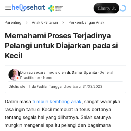
Parenting
Anak 6-9 tahun
Perkembangan Anak
Memahami Proses Terjadinya
Pelangi untuk Diajarkan pada si
Kecil
Ditinjau secara medis oleh
dr. Damar Upahita
·
General
Practitioner
·
None
Ditulis oleh
Ihda Fadila
·
Tanggal diperbarui 31/03/2023
Dalam masa
tumbuh kembang anak
, sangat wajar jika
rasa ingin tahu si Kecil membuat ia terus bertanya
tentang segala hal yang dilihatnya. Salah satunya
mungkin mengenai apa itu pelangi dan bagaimana