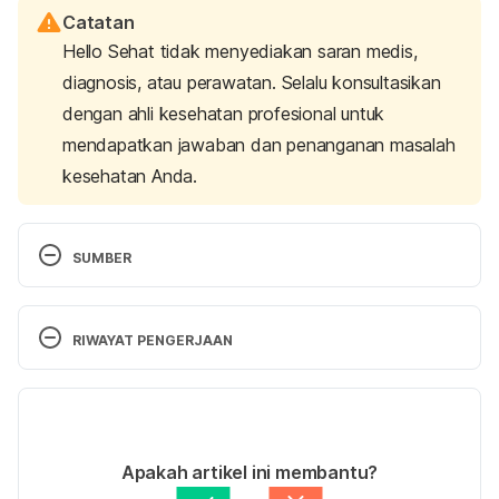
Catatan
Hello Sehat tidak menyediakan saran medis,
diagnosis, atau perawatan. Selalu konsultasikan
dengan ahli kesehatan profesional untuk
mendapatkan jawaban dan penanganan masalah
kesehatan Anda.
SUMBER
How are rainbows formed?
 Met Office. (n.d.). 
Retrieved March 27, 2023, from 
RIWAYAT PENGERJAAN
https://www.metoffice.gov.uk/weather/learn-
about/weather/optical-effects/rainbows/how-are-
Versi Terbaru
rainbows-formed
31/03/2023
How are rainbows formed?
 RMetS. (2020, April 
Ditulis oleh 
Ihda Fadila
Apakah artikel ini membantu?
28). Retrieved March 27, 2023, from 
Ditinjau secara medis oleh
dr. Damar Upahita