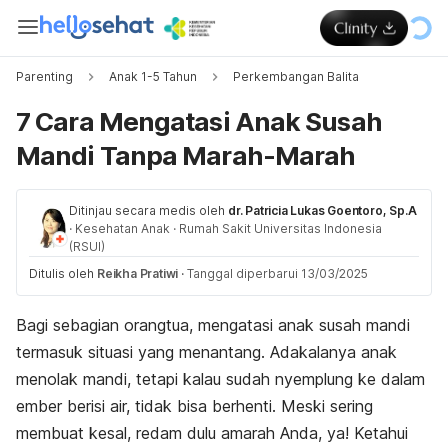
Parenting
Anak 1-5 Tahun
Perkembangan Balita
7 Cara Mengatasi Anak Susah
Mandi Tanpa Marah-Marah
Ditinjau secara medis oleh
dr. Patricia Lukas Goentoro, Sp.A
·
Kesehatan Anak
·
Rumah Sakit Universitas Indonesia
(RSUI)
Ditulis oleh
Reikha Pratiwi
·
Tanggal diperbarui 13/03/2025
Bagi sebagian orangtua, mengatasi anak susah mandi
termasuk situasi yang menantang. Adakalanya anak
menolak mandi, tetapi kalau sudah
nyemplung
ke dalam
ember berisi air, tidak bisa berhenti.
Meski sering
membuat kesal, redam dulu amarah Anda, ya! K
etahui