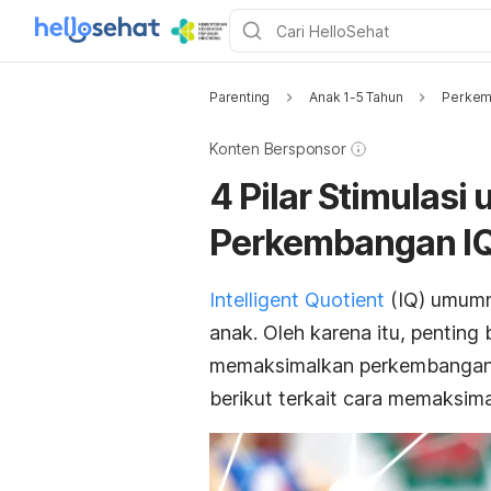
Parenting
Anak 1-5 Tahun
Perkem
Konten Bersponsor
4 Pilar Stimulas
Perkembangan I
Intelligent Quotient
(IQ) umumn
anak. Oleh karena itu, pentin
memaksimalkan perkembangan I
berikut terkait cara memaksi