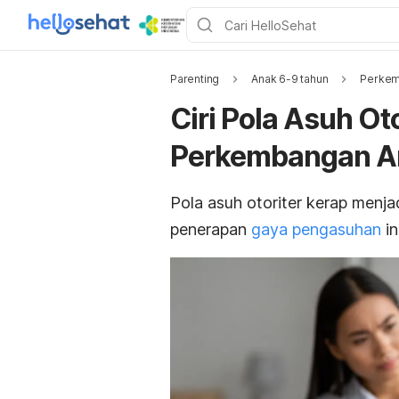
Parenting
Anak 6-9 tahun
Perkem
Ciri Pola Asuh O
Perkembangan A
Pola asuh otoriter kerap menj
penerapan
gaya pengasuhan
in