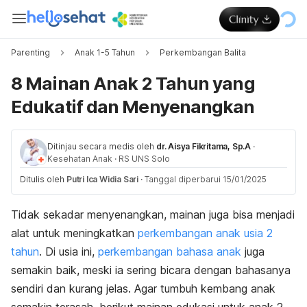
Parenting
Anak 1-5 Tahun
Perkembangan Balita
8 Mainan Anak 2 Tahun yang
Edukatif dan Menyenangkan
Ditinjau secara medis oleh
dr. Aisya Fikritama, Sp.A
·
Kesehatan Anak
·
RS UNS Solo
Ditulis oleh
Putri Ica Widia Sari
·
Tanggal diperbarui 15/01/2025
Tidak sekadar menyenangkan, mainan juga bisa menjadi
alat untuk meningkatkan
perkembangan anak usia 2
tahun
. Di usia ini,
perkembangan bahasa anak
juga
semakin baik, meski ia sering bicara dengan bahasanya
sendiri dan kurang jelas. Agar tumbuh kembang anak