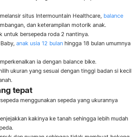
melansir situs Intermountain Healthcare,
balance
imbangan, dan keterampilan motorik anak.
k untuk bersepeda roda 2 nantinya.
h Baby,
anak usia 12 bulan
hingga 18 bulan umumnya
memperkenalkan ia dengan
balance bike
.
lih ukuran yang sesuai dengan tinggi badan si kecil
anah.
ang tepat
ersepeda menggunakan sepeda yang ukurannya
njejakkan kakinya ke tanah sehingga lebih mudah
peda.
 empuk dan nyaman sehingga tidak membuat bokong