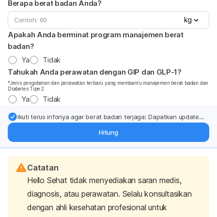
Berapa berat badan Anda?
kg
Apakah Anda berminat program manajemen berat
badan?
Ya
Tidak
Tahukah Anda perawatan dengan GIP dan GLP-1?
*Jenis pengobatan dan perawatan terbaru yang membantu manajemen berat badan dan
Diabetes Tipe 2
Ya
Tidak
Ikuti terus infonya agar berat badan terjaga: Dapatkan update
dari pakar mengenai dukungan dan perawatan berat badan
Hitung
langsung ke inbox Anda.
Catatan
Hello Sehat tidak menyediakan saran medis,
diagnosis, atau perawatan. Selalu konsultasikan
dengan ahli kesehatan profesional untuk