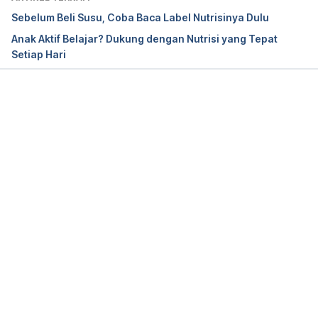
Sebelum Beli Susu, Coba Baca Label Nutrisinya Dulu
Granola Nutrition Facts and Health Benefits. 
Anak Aktif Belajar? Dukung dengan Nutrisi yang Tepat
https://www.verywellfit.com/granola-nutrition-
Setiap Hari
facts-calories-and-health-benefits-4111285
. 
Accessed 21/1/2019.
Memuat...