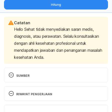
dari pakar mengenai dukungan dan perawatan berat badan
Hitung
langsung ke inbox Anda.
Catatan
Hello Sehat tidak menyediakan saran medis,
diagnosis, atau perawatan. Selalu konsultasikan
dengan ahli kesehatan profesional untuk
mendapatkan jawaban dan penanganan masalah
kesehatan Anda.
SUMBER
Prada, M., Saraiva, M., Garrido, M., Sério, A., 
Teixeira, A., & Lopes, D. et al. (2022). Perceived 
RIWAYAT PENGERJAAN
Associations between Excessive Sugar Intake and 
Health Conditions. 
Nutrients
, 
14
(3), 640. doi: 
Versi Terbaru
10.3390/nu14030640.