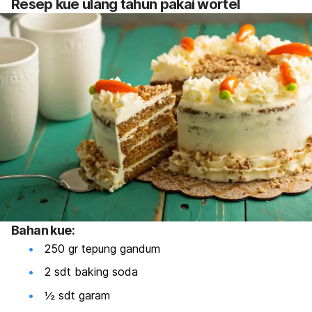
Resep kue ulang tahun pakai wortel
Bahan kue:
250 gr tepung gandum
2 sdt baking soda
½ sdt garam