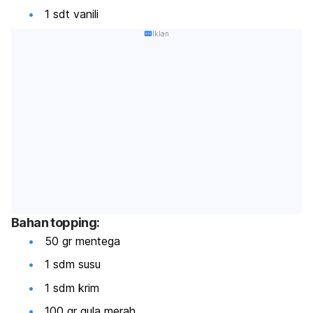
1 sdt vanili
Iklan
Bahan topping:
50 gr mentega
1 sdm susu
1 sdm krim
100 gr gula merah