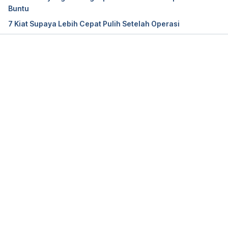
https://www.ucsfhealth.org/education/dietary-
Buntu
guidelines-after-bariatric-surgery
7 Kiat Supaya Lebih Cepat Pulih Setelah Operasi
Why does diet matter after bariatric surgery?
. 
(2020). Retrieved 12 May 2020, from 
https://www.mayoclinic.org/tests-
Memuat...
procedures/bariatric-surgery/expert-answers/diet-
after-bariatric-surgery/faq-20323604