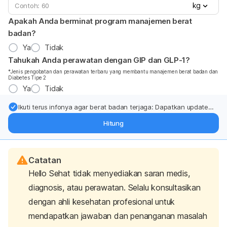
kg
Apakah Anda berminat program manajemen berat
badan?
Ya
Tidak
Tahukah Anda perawatan dengan GIP dan GLP-1?
*Jenis pengobatan dan perawatan terbaru yang membantu manajemen berat badan dan
Diabetes Tipe 2
Ya
Tidak
Ikuti terus infonya agar berat badan terjaga: Dapatkan update
dari pakar mengenai dukungan dan perawatan berat badan
Hitung
langsung ke inbox Anda.
Catatan
Hello Sehat tidak menyediakan saran medis,
diagnosis, atau perawatan. Selalu konsultasikan
dengan ahli kesehatan profesional untuk
mendapatkan jawaban dan penanganan masalah