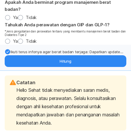
Apakah Anda berminat program manajemen berat
badan?
Ya
Tidak
Tahukah Anda perawatan dengan GIP dan GLP-1?
*Jenis pengobatan dan perawatan terbaru yang membantu manajemen berat badan dan
Diabetes Tipe 2
Ya
Tidak
Ikuti terus infonya agar berat badan terjaga: Dapatkan update
dari pakar mengenai dukungan dan perawatan berat badan
Hitung
langsung ke inbox Anda.
Catatan
Hello Sehat tidak menyediakan saran medis,
diagnosis, atau perawatan. Selalu konsultasikan
dengan ahli kesehatan profesional untuk
mendapatkan jawaban dan penanganan masalah
kesehatan Anda.