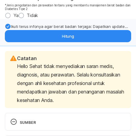
*Jenis pengobatan dan perawatan terbaru yang membantu manajemen berat badan dan
Diabetes Tipe 2
Ya
Tidak
Ikuti terus infonya agar berat badan terjaga: Dapatkan update
dari pakar mengenai dukungan dan perawatan berat badan
Hitung
langsung ke inbox Anda.
Catatan
Hello Sehat tidak menyediakan saran medis,
diagnosis, atau perawatan. Selalu konsultasikan
dengan ahli kesehatan profesional untuk
mendapatkan jawaban dan penanganan masalah
kesehatan Anda.
SUMBER
Elif Aykın, Nilgün H. Budak & Zeynep B. Güzel-