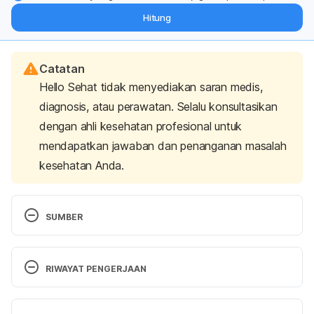
dari pakar mengenai dukungan dan perawatan berat badan
Hitung
langsung ke inbox Anda.
Catatan
Hello Sehat tidak menyediakan saran medis,
diagnosis, atau perawatan. Selalu konsultasikan
dengan ahli kesehatan profesional untuk
mendapatkan jawaban dan penanganan masalah
kesehatan Anda.
SUMBER
Organic food. (2020). Retrieved 25 May 2021, from 
https://www.betterhealth.vic.gov.au/health/healthyli
RIWAYAT PENGERJAAN
ving/organic-food
Versi Terbaru
Organic 101: What the USDA Organic Label Means. 