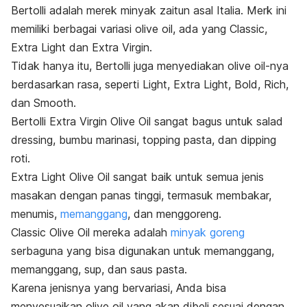
Bertolli adalah merek minyak zaitun asal Italia.
Merk
ini
memiliki berbagai variasi
olive oil
, ada yang Classic,
Extra Light dan Extra Virgin.
Tidak hanya itu, Bertolli juga menyediakan
olive oil-
nya
berdasarkan rasa, seperti Light, Extra Light, Bold, Rich,
dan Smooth.
Bertolli Extra Virgin Olive Oil sangat bagus untuk salad
dressing
, bumbu marinasi,
topping
pasta, dan
dipping
roti.
Extra Light Olive Oil
sangat baik untuk semua jenis
masakan dengan panas tinggi, termasuk membakar,
menumis,
memanggang
, dan menggoreng.
Classic Olive Oil mereka adalah
minyak goreng
serbaguna yang bisa digunakan untuk memanggang,
memanggang, sup, dan saus pasta.
Karena jenisnya yang bervariasi, Anda bisa
menyesuaikan
olive oil
yang akan dibeli sesuai dengan