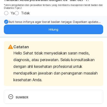
*Jenis pengobatan dan perawatan terbaru yang membantu manajemen berat badan dan
Diabetes Tipe 2
Ya
Tidak
Ikuti terus infonya agar berat badan terjaga: Dapatkan update
dari pakar mengenai dukungan dan perawatan berat badan
Hitung
langsung ke inbox Anda.
Catatan
Hello Sehat tidak menyediakan saran medis,
diagnosis, atau perawatan. Selalu konsultasikan
dengan ahli kesehatan profesional untuk
mendapatkan jawaban dan penanganan masalah
kesehatan Anda.
SUMBER
Dietary fat. (n.d). Retrieved 19 July 2024, from 