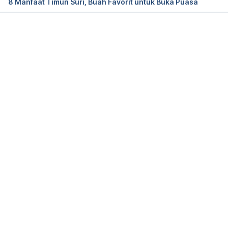
8 Manfaat Timun Suri, Buah Favorit untuk Buka Puasa
Memuat...