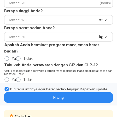
(tahun)
Berapa tinggi Anda?
cm
Berapa berat badan Anda?
kg
Apakah Anda berminat program manajemen berat
badan?
Ya
Tidak
Tahukah Anda perawatan dengan GIP dan GLP-1?
*Jenis pengobatan dan perawatan terbaru yang membantu manajemen berat badan dan
Diabetes Tipe 2
Ya
Tidak
Ikuti terus infonya agar berat badan terjaga: Dapatkan update
dari pakar mengenai dukungan dan perawatan berat badan
Hitung
langsung ke inbox Anda.
Catatan