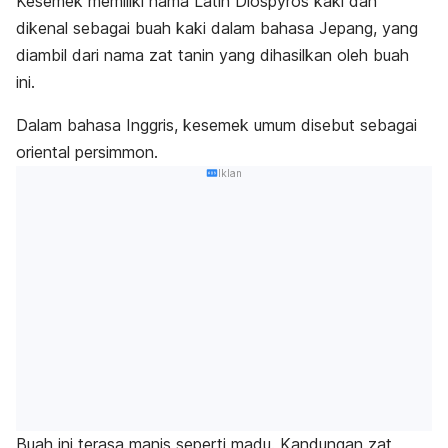
Kesemek memiliki nama Latin
Diospyros kaki
dan
dikenal sebagai
buah kaki
dalam bahasa Jepang, yang
diambil dari nama zat tanin yang dihasilkan oleh buah
ini.
Dalam bahasa Inggris, kesemek umum disebut sebagai
oriental persimmon
.
Iklan
Buah ini terasa manis seperti madu. Kandungan zat