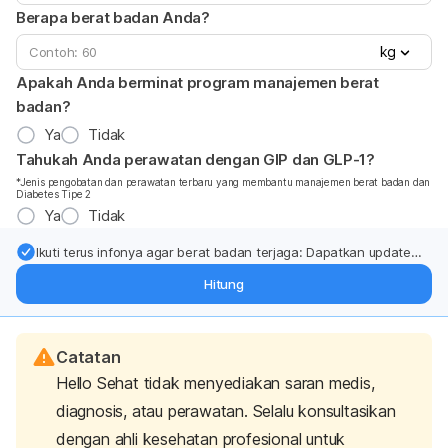
Berapa berat badan Anda?
kg
Apakah Anda berminat program manajemen berat
badan?
Ya
Tidak
Tahukah Anda perawatan dengan GIP dan GLP-1?
*Jenis pengobatan dan perawatan terbaru yang membantu manajemen berat badan dan
Diabetes Tipe 2
Ya
Tidak
Ikuti terus infonya agar berat badan terjaga: Dapatkan update
dari pakar mengenai dukungan dan perawatan berat badan
Hitung
langsung ke inbox Anda.
Catatan
Hello Sehat tidak menyediakan saran medis,
diagnosis, atau perawatan. Selalu konsultasikan
dengan ahli kesehatan profesional untuk