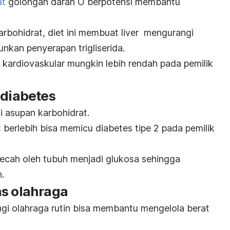
at
golongan darah O berpotensi membantu
arbohidrat
,
diet ini membuat liver mengurangi
unkan penyerapan trigliserida.
it kardiovaskular mungkin lebih rendah pada pemilik
 diabetes
i asupan karbohidrat.
berlebih bisa memicu diabetes tipe 2 pada pemilik
pecah oleh tubuh menjadi glukosa sehingga
.
as olahraga
ngi olahraga rutin bisa membantu mengelola berat