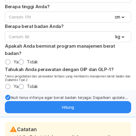
Berapa tinggi Anda?
cm
Berapa berat badan Anda?
kg
Apakah Anda berminat program manajemen berat
badan?
Ya
Tidak
Tahukah Anda perawatan dengan GIP dan GLP-1?
*Jenis pengobatan dan perawatan terbaru yang membantu manajemen berat badan dan
Diabetes Tipe 2
Ya
Tidak
Ikuti terus infonya agar berat badan terjaga: Dapatkan update
dari pakar mengenai dukungan dan perawatan berat badan
Hitung
langsung ke inbox Anda.
Catatan